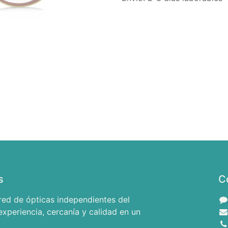
s
C
red de ópticas independientes del
xperiencia, cercanía y calidad en un