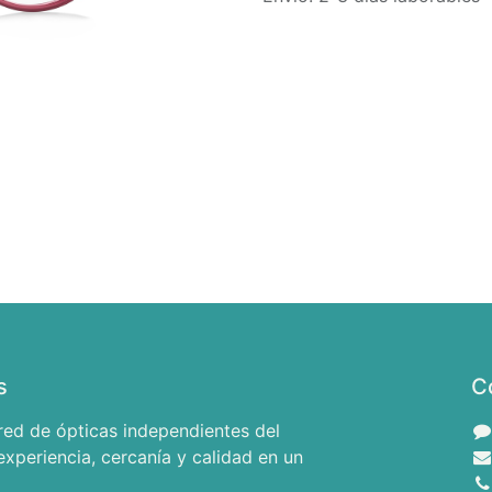
s
C
red de ópticas independientes del
xperiencia, cercanía y calidad en un