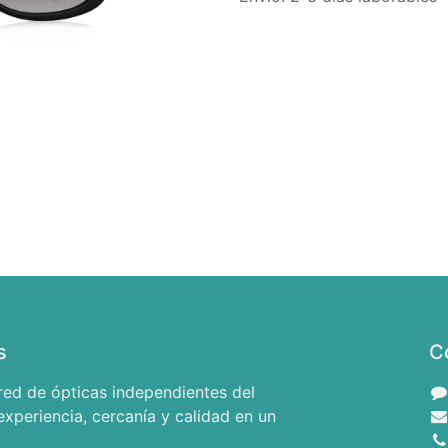
s
C
red de ópticas independientes del
xperiencia, cercanía y calidad en un