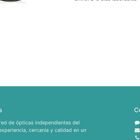
s
C
red de ópticas independientes del
xperiencia, cercanía y calidad en un